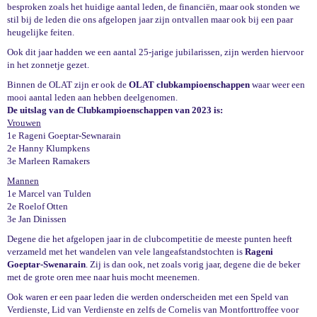
besproken zoals het huidige aantal leden, de financiën, maar ook stonden we
stil bij de leden die ons afgelopen jaar zijn ontvallen maar ook bij een paar
heugelijke feiten.
Ook dit jaar hadden we een aantal 25-jarige jubilarissen, zijn werden hiervoor
in het zonnetje gezet.
Binnen de OLAT zijn er ook de
OLAT clubkampioenschappen
waar weer een
mooi aantal leden aan hebben deelgenomen.
De uitslag van de Clubkampioenschappen van 2023 is:
Vrouwen
1e Rageni Goeptar-Sewnarain
2e Hanny Klumpkens
3e Marleen Ramakers
Mannen
1e Marcel van Tulden
2e Roelof Otten
3e Jan Dinissen
Degene die het afgelopen jaar in de clubcompetitie de meeste punten heeft
verzameld met het wandelen van vele langeafstandstochten is
Rageni
Goeptar-Swenarain
. Zij is dan ook, net zoals vorig jaar, degene die de beker
met de grote oren mee naar huis mocht meenemen.
Ook waren er een paar leden die werden onderscheiden met een Speld van
Verdienste, Lid van Verdienste en zelfs de Cornelis van Montforttroffee voor