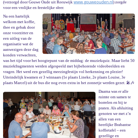
www.gouweouden.nl
(verzorgd door Gouwe Oude uit Reeuwijk
) zorgde
voor een vrolijke en feestelijke sfeer.
Na een hartelijk
welkom met koffie,
thee en gebak door
onze voorzitter en
een uitleg van de
organisatie wat de
aanwezigen deze dag
konden verwachten,
was het tijd voor het hoogtepunt van de middag: de muziekquiz. Maar liefst 50
muziekfragmenten werden afgespeeld met bijbehorende videobeelden en
vragen. Het werd een gezellig meezingfestijn vol herkenning en plezier!
Uiteindelijk kwamen er 3 winnaars (1e plaats Lineke, 2e plaats Louise, 3e
plaats Marcel) uit de bus die nog even extra in het zonnetje werden gezet. 🎤🎶
Daarna was er alle
ruimte om samen te
borrelen en bij te
praten. Als afsluiting
genoten we met z’n
allen van een
heerlijke Brabantse
koffietafel – een
gezellige en