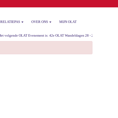
RELATIEPAS
OVER ONS
MIJN OLAT
 volgende OLAT Evenement is: 42e OLAT Wandeldagen 28 - 29 -30 augustus 2026 va